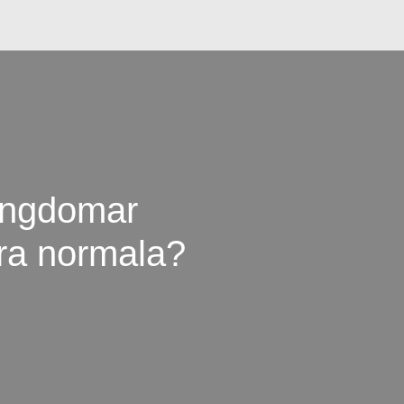
 ungdomar
ara normala?