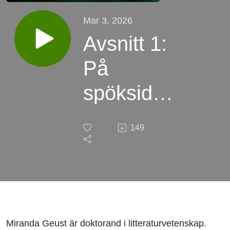
Mar 3, 2026
Avsnitt 1:
På
spöksidan
av Tove
149
Janssons
litteratur
Miranda Geust är doktorand i litteraturvetenskap.